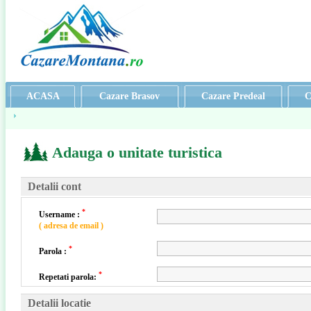
ACASA
Cazare Brasov
Cazare Predeal
C
Adauga o unitate turistica
Detalii cont
*
Username :
( adresa de email )
*
Parola :
*
Repetati parola:
Detalii locatie