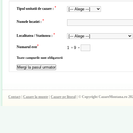
*
Tipul unitatii de cazare :
*
Numele locatiei :
*
Localitatea / Statiunea :
*
Numarul este
+
=
Toate campurile sunt obligatorii
Contact
|
Cazare la munte
|
Cazare pe litoral
| © Copyright CazareMontana.ro 20