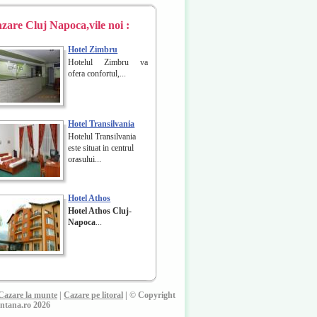
zare Cluj Napoca
,vile noi :
Hotel Zimbru
Hotelul Zimbru va
ofera confortul,...
Hotel Transilvania
Hotelul Transilvania
este situat in centrul
orasului...
Hotel Athos
Hotel Athos
Cluj-
Napoca
...
Cazare la munte
|
Cazare pe litoral
| © Copyright
ntana.ro 2026