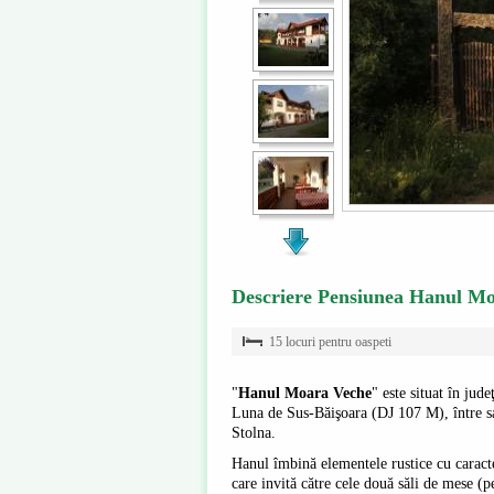
Descriere Pensiunea Hanul M
15 locuri pentru oaspeti
"
Hanul Moara Veche
" este situat în jud
Luna de Sus-Băişoara (DJ 107 M), între sat
Stolna.
Hanul îmbină elementele rustice cu caracte
care invită către cele două săli de mese (p