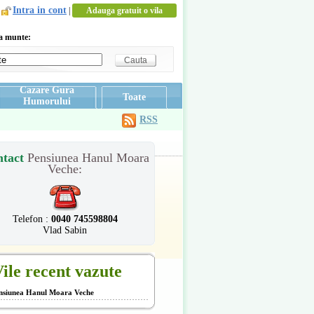
Intra in cont
|
Adauga gratuit o vila
la munte:
Cazare Gura
Toate
Humorului
RSS
ntact
Pensiunea Hanul Moara
Veche:
Telefon :
0040 745598804
Vlad Sabin
ile recent vazute
nsiunea Hanul Moara Veche