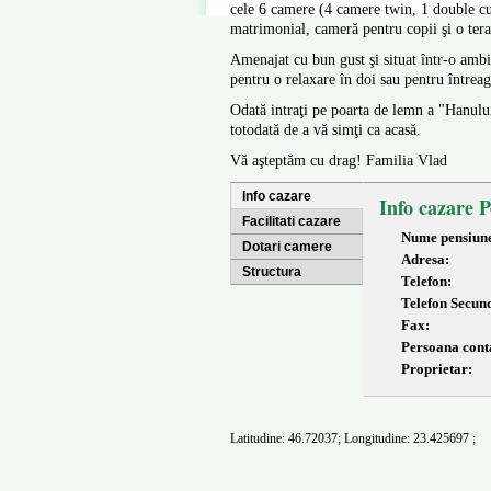
cele 6 camere (4 camere twin, 1 double cu
matrimonial, cameră pentru copii şi o tera
Amenajat cu bun gust şi situat într-o ambi
pentru o relaxare în doi sau pentru întreag
Odată intraţi pe poarta de lemn a "Hanului
totodată de a vă simţi ca acasă.
Vă aşteptăm cu drag! Familia Vlad
Info cazare
Info cazare 
Facilitati cazare
Nume pensiun
Dotari camere
Adresa:
Structura
Telefon:
Telefon Secun
Fax:
Persoana cont
Proprietar:
Latitudine: 46.72037; Longitudine: 23.425697 ;