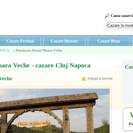
Cauta cazare 
Cazare Predeal
Cazare Busteni
Cazare Bran
APOCA
» Pensiunea Hanul Moara Veche
ara Veche - cazare Cluj Napoca
Co
Veche
Adauga la favorite
V
Pe