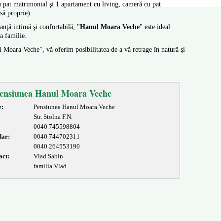
 pat matrimonial şi 1 apartament cu living, cameră cu pat
să proprie).
anţă intimă şi confortabilă, "
Hanul Moara Veche
" este ideal
a familie.
 Moara Veche", vă oferim posibilitatea de a vă retrage în natură şi
Pensiunea Hanul Moara Veche
e:
Pensiunea Hanul Moara Veche
Str. Stolna F.N.
0040 745598804
dar:
0040 744702311
0040 264553190
act:
Vlad Sabin
familia Vlad