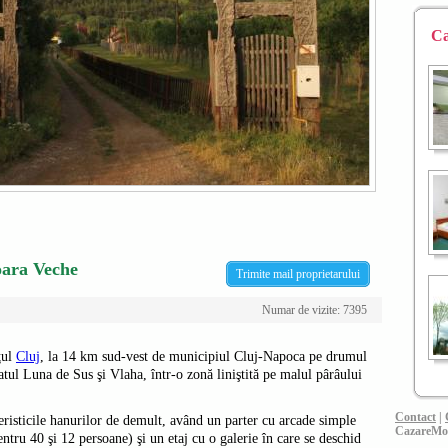
Ca
oara Veche
Trimite mail proprietarului
Numar de vizite: 7395
eţul
Cluj
, la 14 km sud-vest de municipiul Cluj-Napoca pe drumul
ul Luna de Sus şi Vlaha, într-o zonă liniştită pe malul pârâului
Contact
|
risticile hanurilor de demult, având un parter cu arcade simple
CazareMo
entru 40 şi 12 persoane) şi un etaj cu o galerie în care se deschid