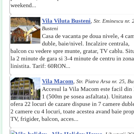
weekend...
Vila Viluta Busteni
,
Str. Eminescu nr. 
Busteni
Casa de vacanta pe doua nivele, 4 ca
duble, baie/nivel. Incalzire centrala,
balcon cu vedere spre munte, gratar, TV cablu. Sit
la 2 minute de gara si 3-4 minute de centru in zon
linistita. Tarif: 60RON...
Vila Macom
,
Str. Piatra Arsa nr. 25, Bu
Accesul la Vila Macom este facil di
1 (500m pe sosea asfaltata). Unitatea
ofera 22 locuri de cazare dispuse in 7 camere duble
2 camere cu 4 locuri, toate acestea avand baie prop
TV, frigider, balcon, acces...