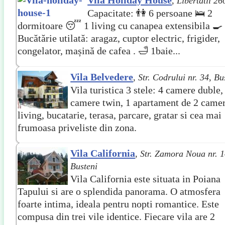
Vila Holiday House
,
Libertatii 26
Capacitate: 👫 6 persoane 🛌 2
dormitoare 😴 1 living cu canapea extensibila 🍳
Bucătărie utilată: aragaz, cuptor electric, frigider,
congelator, mașină de cafea . 🛁 1baie...
Vila Belvedere
,
Str. Codrului nr. 34, Bu
Vila turistica 3 stele: 4 camere duble,
camere twin, 1 apartament de 2 camer
living, bucatarie, terasa, parcare, gratar si cea mai
frumoasa priveliste din zona.
Vila California
,
Str. Zamora Noua nr. 1
Busteni
Vila California este situata in Poiana
Tapului si are o splendida panorama. O atmosfera
foarte intima, ideala pentru nopti romantice. Este
compusa din trei vile identice. Fiecare vila are 2