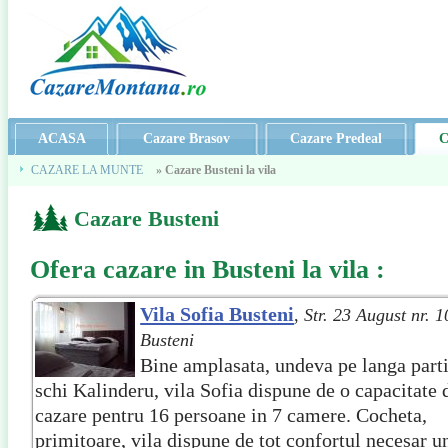
ACASA
Cazare Brasov
Cazare Predeal
C
CAZARE LA MUNTE
» Cazare Busteni la vila
Cazare Busteni
Cazare Busteni
Ofera
cazare in Busteni la vila
:
Vila Sofia Busteni
,
Str. 23 August nr. 1
Busteni
Bine amplasata, undeva pe langa part
schi Kalinderu, vila Sofia dispune de o capacitate 
cazare pentru 16 persoane in 7 camere. Cocheta,
primitoare, vila dispune de tot confortul necesar u