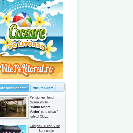
are recomandata
Vile Populare
Pensiunea Hanul
Moara Veche
"
Hanul Moara
Veche
" este situat în
judeţul Cluj,...
Complex Turist Suior
Sunt unele