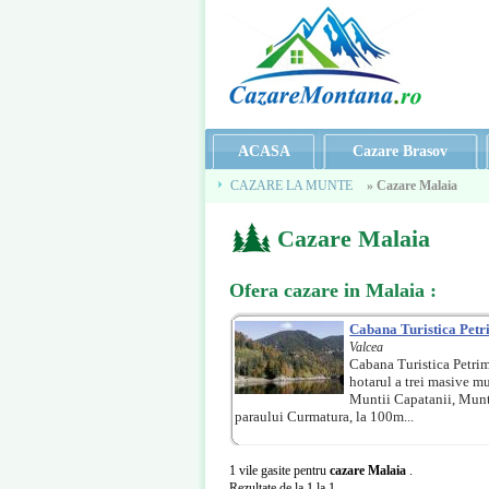
ACASA
Cazare Brasov
CAZARE LA MUNTE
» Cazare Malaia
Cazare Malaia
Cazare Malaia
Ofera
cazare in Malaia
:
Cabana Turistica Pet
Valcea
Cabana Turistica Petrima
hotarul a trei masive m
Muntii Capatanii, Muntii
paraului Curmatura, la 100m...
1 vile gasite pentru
cazare Malaia
.
Rezultate de la 1 la 1.