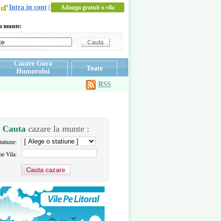
Intra in cont
|
Adauga gratuit o vila
la munte:
Cazare Gura
Toate
Humorului
RSS
Cauta
cazare la munte :
tatiune:
e Vila: