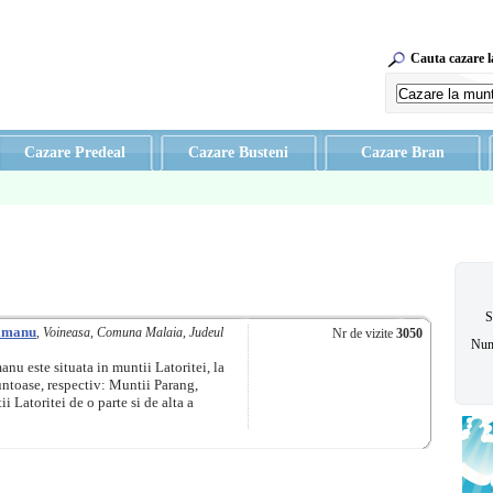
Cauta cazare 
Cazare Predeal
Cazare Busteni
Cazare Bran
S
rimanu
,
Voineasa, Comuna Malaia, Judeul
Nr de vizite
3050
Num
nu este situata in muntii Latoritei, la
untoase, respectiv: Muntii Parang,
 Latoritei de o parte si de alta a