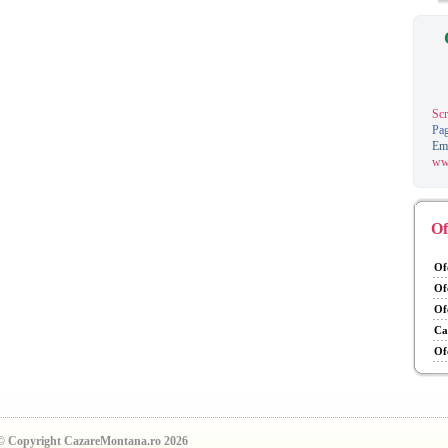
Scr
Pag
Em
ww
Of
Of
Of
Of
Ca
Of
© Copyright CazareMontana.ro 2026