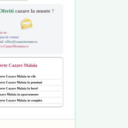
Oferiti
cazare la munte
?
ie-ne :
ina de contact
ail:
office@cazaremonata.ro
w.CazareMontana.ro
erte Cazare Malaia
erte Cazare Malaia in vile
erte Cazare Malaia la pensiuni
erte Cazare Malaia la hotel
zare Malaia in apartamente
erte Cazare Malaia in complex