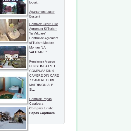
locuri...
Apartament Luxor
Busteni
Complex Centrul De
Agrement Si Turism
"la Valtoare"
Centrul de Agrement
si Turism Modern
Montan "LA
VALTOARE"
Pensiunea Argesu
PENSIUNEA ESTE
COMPUSA DIN 9
CAMERE DIN CARE
7 CAMERE DUBLE
MATRIMONIALE
SI...
Complex Popas
Caprioara
Complex
turistic
Popas Caprioara
,...