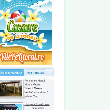
are recomandata
Vile Populare
Pensiunea Hanul
Moara Veche
"
Hanul Moara
Veche
" este situat în
judeţul Cluj,...
Complex Turist Suior
Sunt unele