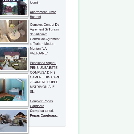
locuri...
Apartament Luxor
Busteni
Complex Centrul De
Agrement Si Turism
"la Valtoare"
Centrul de Agrement
si Turism Modern
Montan "LA
VALTOARE"
Pensiunea Argesu
PENSIUNEA ESTE
COMPUSA DIN 9
CAMERE DIN CARE
7 CAMERE DUBLE
MATRIMONIALE
SI...
Complex Popas
Caprioara
Complex
turistic
Popas Caprioara
,...