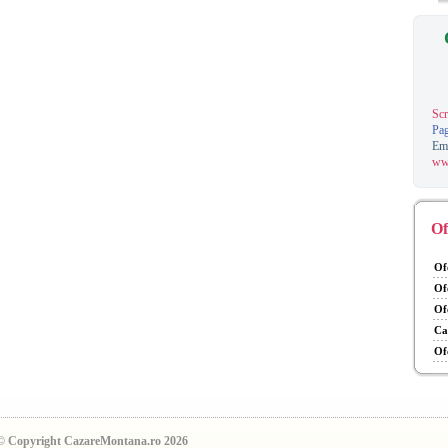
Scr
Pag
Em
ww
Of
Of
Of
Of
Ca
Of
© Copyright CazareMontana.ro 2026