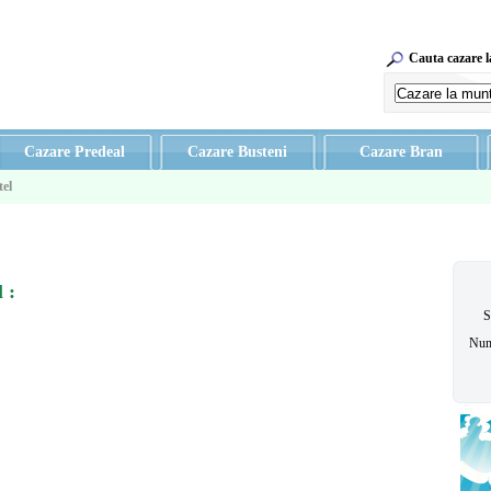
Cauta cazare 
Cazare Predeal
Cazare Busteni
Cazare Bran
tel
el
:
S
Num