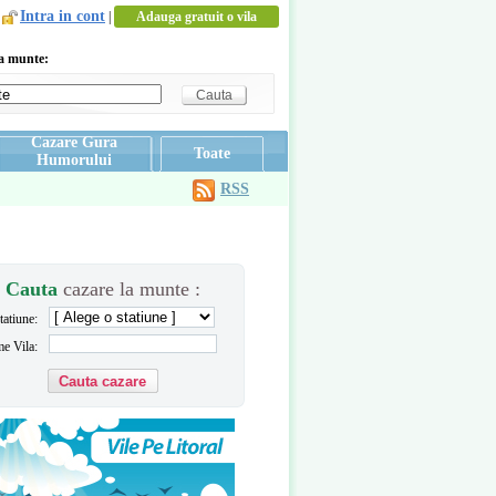
Intra in cont
|
Adauga gratuit o vila
la munte:
Cazare Gura
Toate
Humorului
RSS
Cauta
cazare la munte :
tatiune:
e Vila: