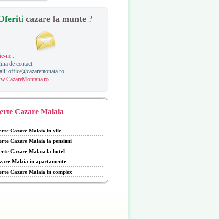
Oferiti
cazare la munte
?
ie-ne :
ina de contact
ail:
office@cazaremonata.ro
w.CazareMontana.ro
erte Cazare Malaia
erte Cazare Malaia in vile
erte Cazare Malaia la pensiuni
erte Cazare Malaia la hotel
zare Malaia in apartamente
erte Cazare Malaia in complex