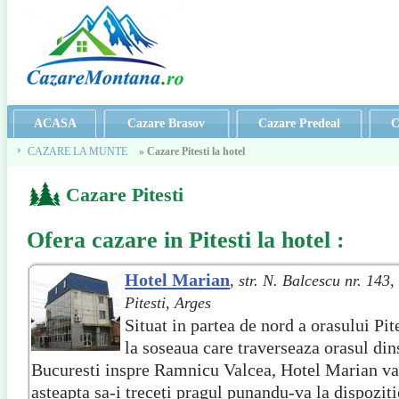
ACASA
Cazare Brasov
Cazare Predeal
C
CAZARE LA MUNTE
» Cazare Pitesti la hotel
Cazare Pitesti
Cazare Pitesti
Ofera
cazare in Pitesti la hotel
:
Hotel Marian
,
str. N. Balcescu nr. 143,
Pitesti, Arges
Situat in partea de nord a orasului Pite
la soseaua care traverseaza orasul din
Bucuresti inspre Ramnicu Valcea, Hotel Marian v
asteapta sa-i treceţi pragul punandu-va la dispoziti