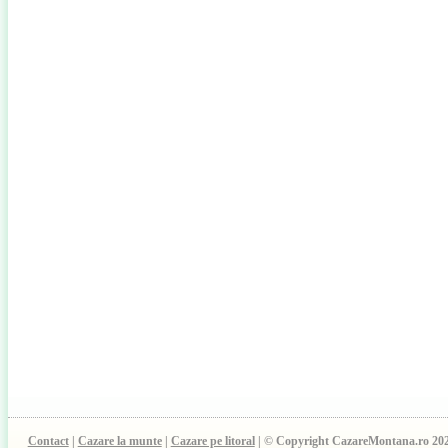
Contact
|
Cazare la munte
|
Cazare pe litoral
| © Copyright CazareMontana.ro 20