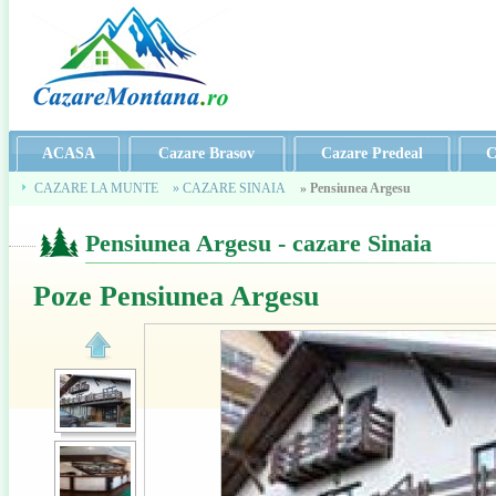
ACASA
Cazare Brasov
Cazare Predeal
C
CAZARE LA MUNTE
» CAZARE SINAIA
» Pensiunea Argesu
Pensiunea Argesu - cazare Sinaia
Poze Pensiunea Argesu