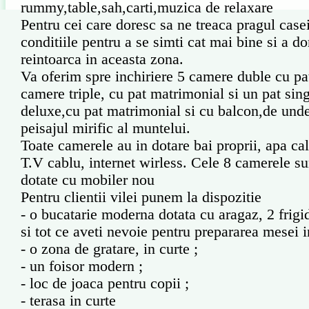
rummy,table,sah,carti,muzica de relaxare
Pentru cei care doresc sa ne treaca pragul casei
conditiile pentru a se simti cat mai bine si a do
reintoarca in aceasta zona.
Va oferim spre inchiriere 5 camere duble cu pa
camere triple, cu pat matrimonial si un pat sin
deluxe,cu pat matrimonial si cu balcon,de unde
peisajul mirific al muntelui.
Toate camerele au in dotare bai proprii, apa ca
T.V cablu, internet wirless. Cele 8 camerele su
dotate cu mobiler nou
Pentru clientii vilei punem la dispozitie
- o bucatarie moderna dotata cu aragaz, 2 frig
si tot ce aveti nevoie pentru prepararea mesei i
- o zona de gratare, in curte ;
- un foisor modern ;
- loc de joaca pentru copii ;
- terasa in curte