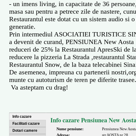
- un imens living, in capacitate de 36 persoane
masa sau pentru a petrece zile de nastere, cunun
Restaurantul este dotat cu un sistem audio si 
generatie.
Prin intermediul ASOCIATIEI TURISTICE SI
a devenit de curand, PENSIUNEA New Aosta 
reduceri de 25% la Restaurantul ApresSki de 
reducere la pizzeria La Strada ,restaurantul St
Restaurantul Snow, de la baza telecabinei Sina
De asemenea, impreuna cu partenerii nostri,or
munte cu autoturism de teren pe diferite trasee
Va asteptam cu drag!
Info cazare
Info cazare Pensiunea New Aost
Facilitati cazare
Nume pensiune:
Pensiunea New Aost
Dotari camere
Adresa:
str AOSTA nr 28