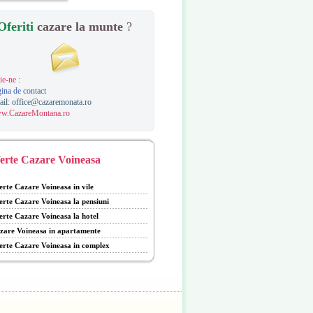
Oferiti
cazare la munte
?
ie-ne :
ina de contact
ail:
office@cazaremonata.ro
w.CazareMontana.ro
erte Cazare Voineasa
erte Cazare Voineasa in vile
erte Cazare Voineasa la pensiuni
erte Cazare Voineasa la hotel
zare Voineasa in apartamente
erte Cazare Voineasa in complex