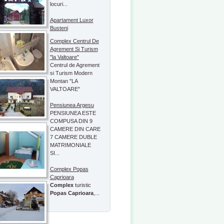
locuri...
Apartament Luxor
Busteni
Complex Centrul De
Agrement Si Turism
"la Valtoare"
Centrul de Agrement
si Turism Modern
Montan "LA
VALTOARE"
Pensiunea Argesu
PENSIUNEA ESTE
COMPUSA DIN 9
CAMERE DIN CARE
7 CAMERE DUBLE
MATRIMONIALE
SI...
Complex Popas
Caprioara
Complex
turistic
Popas Caprioara
,...