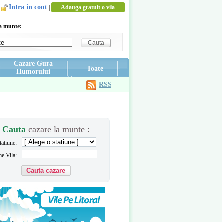
Intra in cont
|
Adauga gratuit o vila
la munte:
Cazare Gura
Toate
Humorului
RSS
Cauta
cazare la munte :
tatiune:
e Vila: