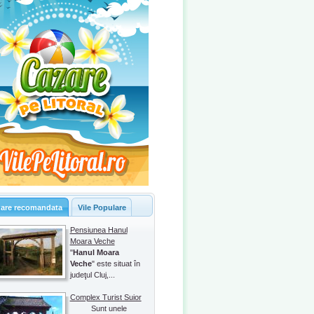
are recomandata
Vile Populare
Pensiunea Hanul
Moara Veche
"
Hanul Moara
Veche
" este situat în
judeţul Cluj,...
Complex Turist Suior
Sunt unele