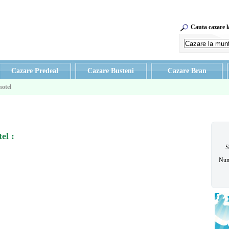
Cauta cazare 
Cazare Predeal
Cazare Busteni
Cazare Bran
hotel
tel
:
S
Num