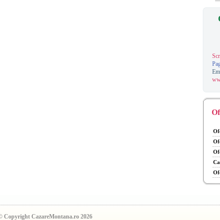
Scr
Pag
Em
ww
Of
Of
Of
Of
Ca
Of
© Copyright CazareMontana.ro 2026